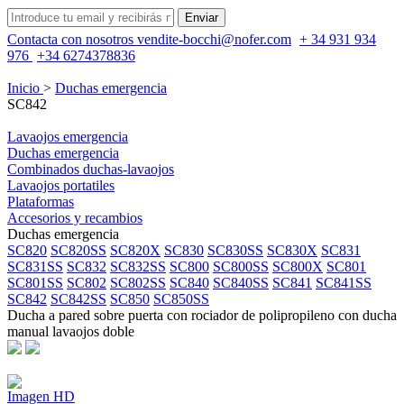
Contacta con nosotros
vendite-bocchi@nofer.com
+ 34 931 934
976
+34 6274378836
Inicio
>
Duchas emergencia
SC842
Lavaojos emergencia
Duchas emergencia
Combinados duchas-lavaojos
Lavaojos portatiles
Plataformas
Accesorios y recambios
Duchas emergencia
SC820
SC820SS
SC820X
SC830
SC830SS
SC830X
SC831
SC831SS
SC832
SC832SS
SC800
SC800SS
SC800X
SC801
SC801SS
SC802
SC802SS
SC840
SC840SS
SC841
SC841SS
SC842
SC842SS
SC850
SC850SS
Ducha a pared sobre puerta con rociador de polipropileno con ducha
manual lavaojos doble
Imagen HD