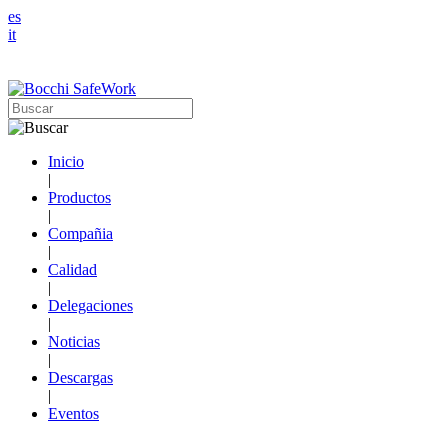
es
it
Inicio
|
Productos
|
Compañia
|
Calidad
|
Delegaciones
|
Noticias
|
Descargas
|
Eventos