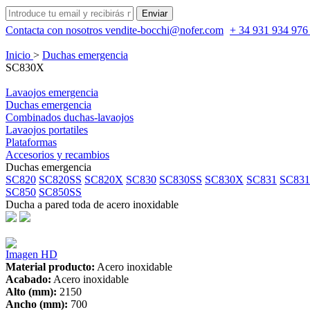
Contacta con nosotros
vendite-bocchi@nofer.com
+ 34 931 934 97
Inicio
>
Duchas emergencia
SC830X
Lavaojos emergencia
Duchas emergencia
Combinados duchas-lavaojos
Lavaojos portatiles
Plataformas
Accesorios y recambios
Duchas emergencia
SC820
SC820SS
SC820X
SC830
SC830SS
SC830X
SC831
SC83
SC850
SC850SS
Ducha a pared toda de acero inoxidable
Imagen HD
Material producto:
Acero inoxidable
Acabado:
Acero inoxidable
Alto (mm):
2150
Ancho (mm):
700