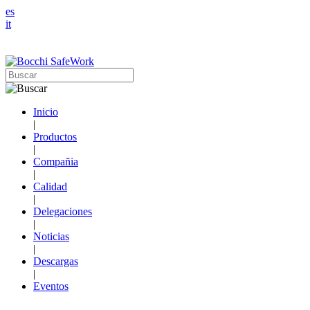
es
it
Inicio
|
Productos
|
Compañia
|
Calidad
|
Delegaciones
|
Noticias
|
Descargas
|
Eventos