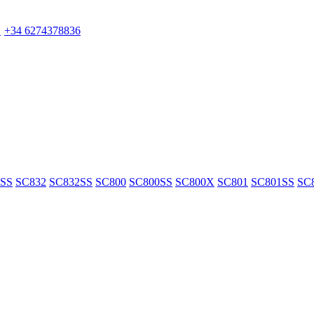
6
+34 6274378836
1SS
SC832
SC832SS
SC800
SC800SS
SC800X
SC801
SC801SS
SC