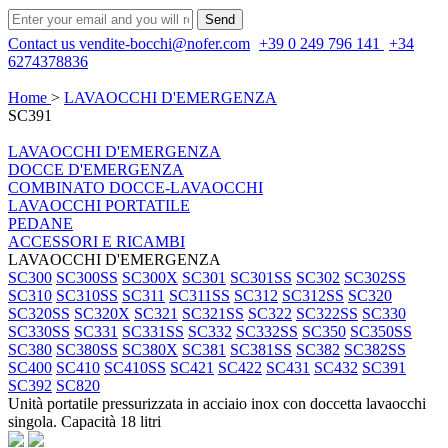
Contact us
vendite-bocchi@nofer.com
+39 0 249 796 141
+34
6274378836
Home
>
LAVAOCCHI D'EMERGENZA
SC391
LAVAOCCHI D'EMERGENZA
DOCCE D'EMERGENZA
COMBINATO DOCCE-LAVAOCCHI
LAVAOCCHI PORTATILE
PEDANE
ACCESSORI E RICAMBI
LAVAOCCHI D'EMERGENZA
SC300
SC300SS
SC300X
SC301
SC301SS
SC302
SC302SS
SC310
SC310SS
SC311
SC311SS
SC312
SC312SS
SC320
SC320SS
SC320X
SC321
SC321SS
SC322
SC322SS
SC330
SC330SS
SC331
SC331SS
SC332
SC332SS
SC350
SC350SS
SC380
SC380SS
SC380X
SC381
SC381SS
SC382
SC382SS
SC400
SC410
SC410SS
SC421
SC422
SC431
SC432
SC391
SC392
SC820
Unità portatile pressurizzata in acciaio inox con doccetta lavaocchi
singola. Capacità 18 litri